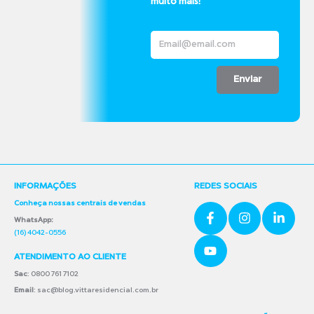
muito mais!
Enviar
INFORMAÇÕES
REDES SOCIAIS
Conheça nossas centrais de vendas
WhatsApp:
(16) 4042-0556
ATENDIMENTO AO CLIENTE
Sac
: 0800 761 7102
Email
: sac@blog.vittaresidencial.com.br