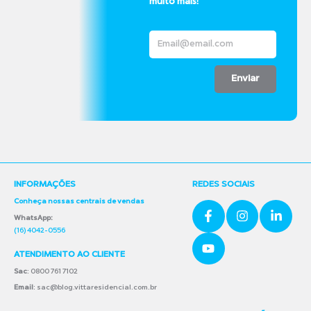
muito mais!
Enviar
INFORMAÇÕES
REDES SOCIAIS
Conheça nossas centrais de vendas
WhatsApp:
(16) 4042-0556
ATENDIMENTO AO CLIENTE
Sac
: 0800 761 7102
Email
: sac@blog.vittaresidencial.com.br