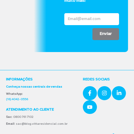
muito mais!
Enviar
INFORMAÇÕES
REDES SOCIAIS
Conheça nossas centrais de vendas
WhatsApp:
(16) 4042-0556
ATENDIMENTO AO CLIENTE
Sac
: 0800 761 7102
Email
: sac@blog.vittaresidencial.com.br