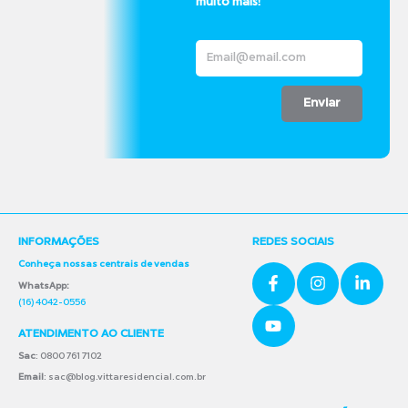
muito mais!
Enviar
INFORMAÇÕES
REDES SOCIAIS
Conheça nossas centrais de vendas
WhatsApp:
(16) 4042-0556
ATENDIMENTO AO CLIENTE
Sac
: 0800 761 7102
Email
: sac@blog.vittaresidencial.com.br