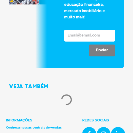
educação financeira,
mercado imobiliário e
muito mais!
Enviar
VEJA TAMBÉM
INFORMAÇÕES
REDES SOCIAIS
Conheça nossas centrais de vendas