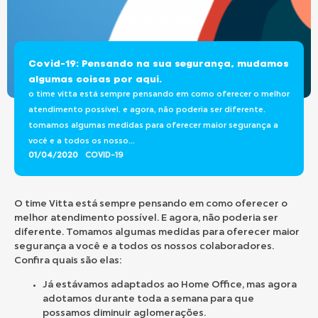
Covid-19: Pensando na sua segurança, mudamos
algumas coisas por aqui.
o time vitta está sempre pensando em como oferecer o melhor
atendimento possível. e agora, não poderia ser diferente.
tomamos algumas medidas para oferecer maior segurança a
você e a todos os nosso...
01/04/2020
COVID-19
O time Vitta está sempre pensando em como oferecer o
melhor atendimento possível. E agora, não poderia ser
diferente. Tomamos algumas medidas para oferecer maior
segurança a você e a todos os nossos colaboradores.
Confira quais são elas:
Já estávamos adaptados ao Home Office, mas agora
adotamos durante toda a semana para que
possamos diminuir aglomerações.