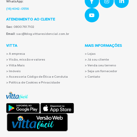
WhatsApp:
(16) 4042-0556
ATENDIMENTO AO CLIENTE
Sac
: 0800 761 7102
Email
: sac@blog.vittaresidencial.com.br
VITTA
MAIS INFORMAÇÕES
>
A empresa
> Lojas
> Visão, missão e valores
> Já sou cliente
> Vitta Mais
> Venda seu terreno
> Imóveis
> Seja um fornecedor
> Assessoria Código de Ética e Conduta
> Contato
> Política de Cookies e Privacidade