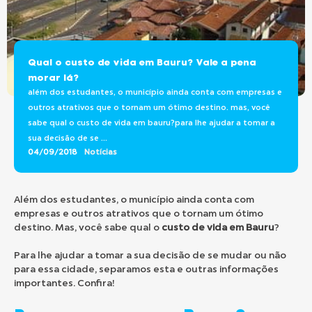
Qual o custo de vida em Bauru? Vale a pena
morar lá?
além dos estudantes, o município ainda conta com empresas e
outros atrativos que o tornam um ótimo destino. mas, você
sabe qual o custo de vida em bauru?para lhe ajudar a tomar a
sua decisão de se ...
04/09/2018
Notícias
Além dos estudantes, o município ainda conta com
empresas e outros atrativos que o tornam um ótimo
destino. Mas, você sabe qual o
custo de vida em Bauru
?
Para lhe ajudar a tomar a sua decisão de se mudar ou não
para essa cidade, separamos esta e outras informações
importantes. Confira!