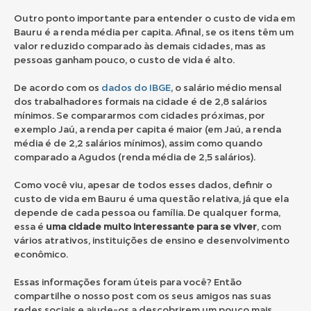
Outro ponto importante para entender o custo de vida em
Bauru é a renda média per capita. Afinal, se os itens têm um
valor reduzido comparado às demais cidades, mas as
pessoas ganham pouco, o custo de vida é alto.
De acordo com os
dados do IBGE
, o salário médio mensal
dos trabalhadores formais na cidade é de 2,8 salários
mínimos. Se compararmos com cidades próximas, por
exemplo Jaú, a renda per capita é maior (em Jaú, a renda
média é de 2,2 salários mínimos), assim como quando
comparado a Agudos (renda média de 2,5 salários).
Como você viu, apesar de todos esses dados, definir o
custo de vida em Bauru é uma questão relativa, já que ela
depende de cada pessoa ou família. De qualquer forma,
essa é
uma cidade muito interessante para se viver
, com
vários atrativos, instituições de ensino e desenvolvimento
econômico.
Essas informações foram úteis para você? Então
compartilhe o nosso post com os seus amigos nas suas
redes sociais e ajude-os a descobrirem um pouco mais