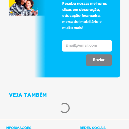
Receba nossas melhores
dicas em decoração,
educação financeira,
mercado imobiliário e
muito mais!
Enviar
VEJA TAMBÉM
INFORMAÇÕES
REDES SOCIAIS