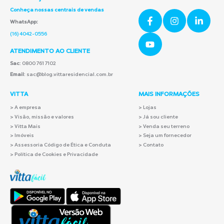
Conheça nossas centrais de vendas
WhatsApp:
(16) 4042-0556
ATENDIMENTO AO CLIENTE
Sac
: 0800 761 7102
Email
: sac@blog.vittaresidencial.com.br
VITTA
MAIS INFORMAÇÕES
>
A empresa
> Lojas
> Visão, missão e valores
> Já sou cliente
> Vitta Mais
> Venda seu terreno
> Imóveis
> Seja um fornecedor
> Assessoria Código de Ética e Conduta
> Contato
> Política de Cookies e Privacidade