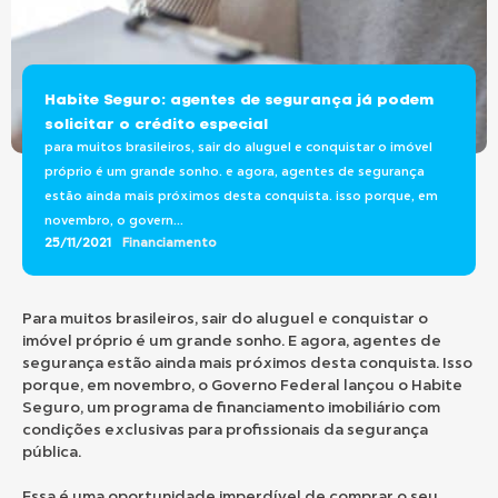
Habite Seguro: agentes de segurança já podem
solicitar o crédito especial
para muitos brasileiros, sair do aluguel e conquistar o imóvel
próprio é um grande sonho. e agora, agentes de segurança
estão ainda mais próximos desta conquista. isso porque, em
novembro, o govern...
25/11/2021
Financiamento
Para muitos brasileiros, sair do aluguel e conquistar o
imóvel próprio é um grande sonho. E agora, agentes de
segurança estão ainda mais próximos desta conquista. Isso
porque, em novembro, o Governo Federal lançou o Habite
Seguro, um programa de financiamento imobiliário com
condições exclusivas para profissionais da segurança
pública.
Essa é uma oportunidade imperdível de comprar o seu