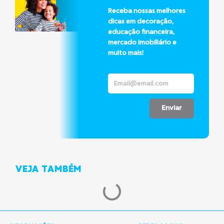
Receba nossas melhores
dicas em decoração,
educação financeira,
mercado imobiliário e
muito mais!
Enviar
VEJA TAMBÉM