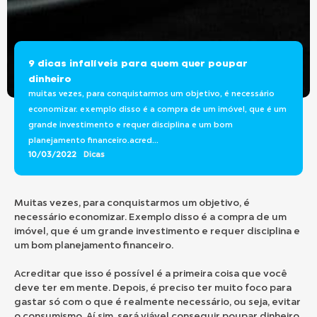
9 dicas infalíveis para quem quer poupar
dinheiro
muitas vezes, para conquistarmos um objetivo, é necessário
economizar. exemplo disso é a compra de um imóvel, que é um
grande investimento e requer disciplina e um bom
planejamento financeiro.acred...
10/03/2022
Dicas
Muitas vezes, para conquistarmos um objetivo, é
necessário economizar. Exemplo disso é a compra de um
imóvel, que é um grande investimento e requer disciplina e
um bom planejamento financeiro.
Acreditar que isso é possível é a primeira coisa que você
deve ter em mente. Depois, é preciso ter muito foco para
gastar só com o que é realmente necessário, ou seja, evitar
o consumismo. Aí sim, será viável conseguir poupar dinheiro