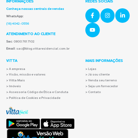
INFORMAÇÕES
REDES SOCIAIS
Conheça nossas centrais de vendas
WhatsApp:
(16) 4042-0556
ATENDIMENTO AO CLIENTE
Sac
: 0800 761 7102
Email
: sac@blog.vittaresidencial.com.br
VITTA
MAIS INFORMAÇÕES
>
A empresa
> Lojas
> Visão, missão e valores
> Já sou cliente
> Vitta Mais
> Venda seu terreno
> Imóveis
> Seja um fornecedor
> Assessoria Código de Ética e Conduta
> Contato
> Política de Cookies e Privacidade