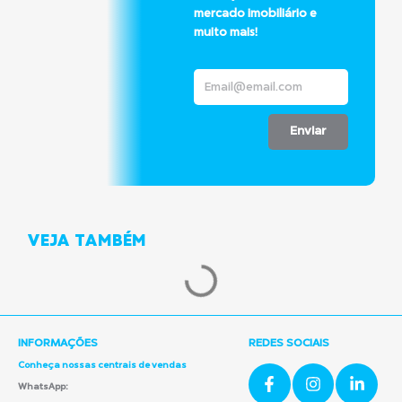
mercado imobiliário e
muito mais!
Enviar
VEJA TAMBÉM
INFORMAÇÕES
REDES SOCIAIS
Conheça nossas centrais de vendas
WhatsApp: