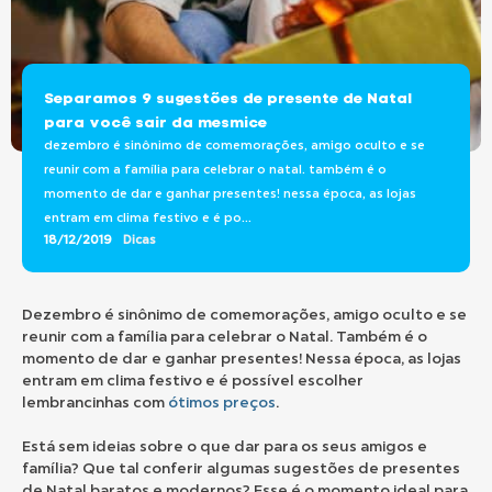
Separamos 9 sugestões de presente de Natal
para você sair da mesmice
dezembro é sinônimo de comemorações, amigo oculto e se
reunir com a família para celebrar o natal. também é o
momento de dar e ganhar presentes! nessa época, as lojas
entram em clima festivo e é po...
18/12/2019
Dicas
Dezembro é sinônimo de comemorações, amigo oculto e se
reunir com a família para celebrar o Natal. Também é o
momento de dar e ganhar presentes! Nessa época, as lojas
entram em clima festivo e é possível escolher
lembrancinhas com
ótimos preços
.
Está sem ideias sobre o que dar para os seus amigos e
família? Que tal conferir algumas sugestões de presentes
de Natal baratos e modernos? Esse é o momento ideal para