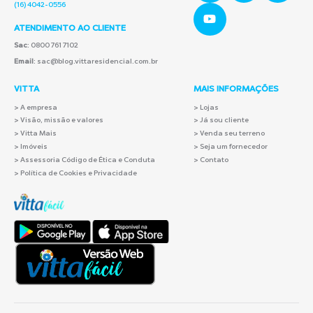
(16) 4042-0556
ATENDIMENTO AO CLIENTE
Sac
: 0800 761 7102
Email
: sac@blog.vittaresidencial.com.br
VITTA
MAIS INFORMAÇÕES
>
A empresa
> Lojas
> Visão, missão e valores
> Já sou cliente
> Vitta Mais
> Venda seu terreno
> Imóveis
> Seja um fornecedor
> Assessoria Código de Ética e Conduta
> Contato
> Política de Cookies e Privacidade