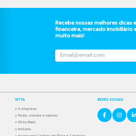
Receba nossas melhores dicas 
financeira, mercado imobiliário 
muito mais!
VITTA
REDES SOCIAIS
>
A empresa
> Visão, missão e valores
> Vitta Mais
> Imóveis