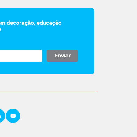
em decoração, educação
e
Enviar