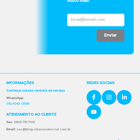
muito mais!
Enviar
INFORMAÇÕES
REDES SOCIAIS
Conheça nossas centrais de vendas
WhatsApp:
(16) 4042-0556
ATENDIMENTO AO CLIENTE
Sac
: 0800 761 7102
Email
: sac@blog.vittaresidencial.com.br