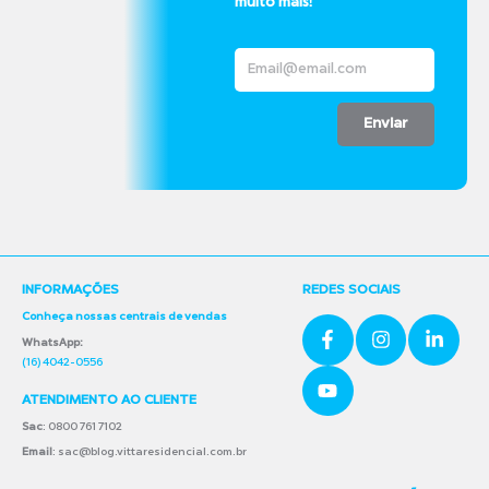
muito mais!
Enviar
INFORMAÇÕES
REDES SOCIAIS
Conheça nossas centrais de vendas
WhatsApp:
(16) 4042-0556
ATENDIMENTO AO CLIENTE
Sac
: 0800 761 7102
Email
: sac@blog.vittaresidencial.com.br