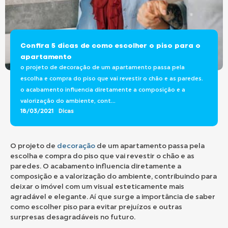
Confira 5 dicas de como escolher o piso para o
apartamento
o projeto de decoração de um apartamento passa pela
escolha e compra do piso que vai revestir o chão e as paredes.
o acabamento influencia diretamente a composição e a
valorização do ambiente, cont...
18/03/2021
Dicas
O projeto de
decoração
de um apartamento passa pela
escolha e compra do piso que vai revestir o chão e as
paredes. O acabamento influencia diretamente a
composição e a valorização do ambiente, contribuindo para
deixar o imóvel com um visual esteticamente mais
agradável e elegante. Aí que surge a importância de saber
como escolher piso para evitar prejuízos e outras
surpresas desagradáveis no futuro.