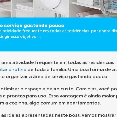
de serviço gastando pouco
atividade frequente em todas as residências. por conta disso
ngir esse objetivo ...
 uma atividade frequente em todas as residências.
litar a rotina
de toda a família. Uma boa forma de at
mo organizar a área de serviço gastando pouco.
 otimizar o espaço a baixo custo. Com elas, você p
 e prontas para uso. Essa vantagem é ainda maior
m a cozinha, algo comum em apartamentos.
 as ideias apresentadas neste post. Vamos mostrar