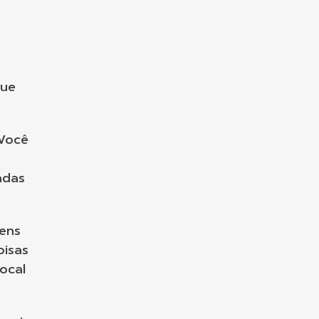
que
 Você
adas
gens
oisas
local