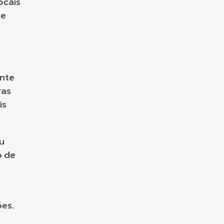
ocais
te
ente
ras
is
ou
o de
ões.