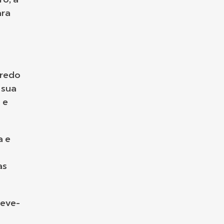
ro, a
ara
gredo
 sua
 e
a e
as
leve-