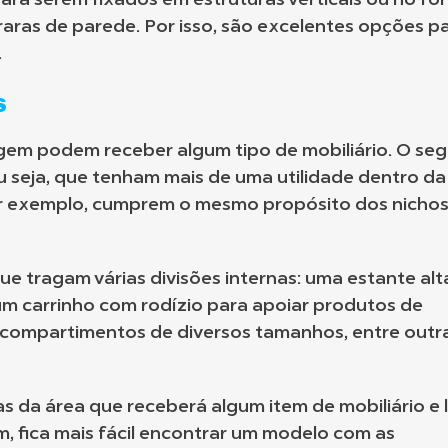
ara serem fixados em estruturas verticais ou no for
raras de parede. Por isso, são excelentes opções p
.
s
em podem receber algum tipo de mobiliário. O se
ou seja, que tenham mais de uma utilidade dentro da
por exemplo, cumprem o mesmo propósito dos nichos
ue tragam várias divisões internas: uma estante alt
 um carrinho com rodízio para apoiar produtos de
 compartimentos de diversos tamanhos, entre outr
as da área que receberá algum item de mobiliário e 
m, fica mais fácil encontrar um modelo com as