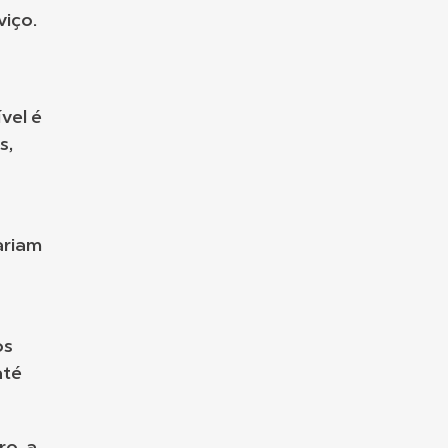
viço.
vel é
s,
ariam
os
até