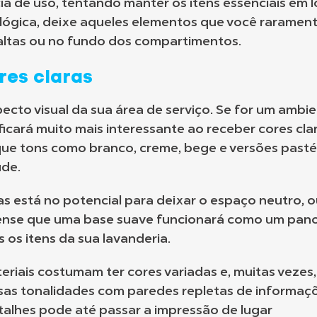
 de uso, tentando manter os itens essenciais em l
 lógica, deixe aqueles elementos que você raramen
 altas ou no fundo dos compartimentos.
res claras
pecto visual da sua área de serviço. Se for um ambi
icará muito mais interessante ao receber cores cla
orque tons como branco, creme, bege e versões pasté
ude.
as está no potencial para deixar o espaço neutro, 
, pense que uma base suave funcionará como um pan
 os itens da sua lavanderia.
riais costumam ter cores variadas e, muitas vezes,
ssas tonalidades com paredes repletas de informaç
talhes pode até passar a impressão de lugar