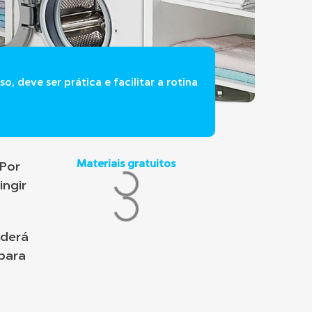
, deve ser prática e facilitar a rotina
Materiais gratuitos
 Por
ingir
oderá
 para