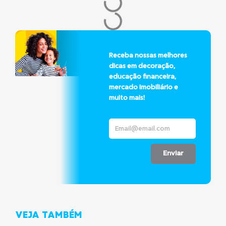
Receba nossas melhores
dicas em decoração,
educação financeira,
mercado imobiliário e
muito mais!
Enviar
VEJA TAMBÉM