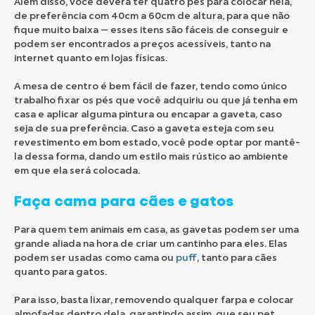
Além disso, você deverá ter quatro pés para colocar nela,
de preferência com 40cm a 60cm de altura, para que não
fique muito baixa — esses itens são fáceis de conseguir e
podem ser encontrados a preços acessíveis, tanto na
internet quanto em lojas físicas.
A mesa de centro é bem fácil de fazer, tendo como único
trabalho fixar os pés que você adquiriu ou que já tenha em
casa e aplicar alguma pintura ou encapar a gaveta, caso
seja de sua preferência. Caso a gaveta esteja com seu
revestimento em bom estado, você pode optar por mantê-
la dessa forma, dando um estilo mais rústico ao ambiente
em que ela será colocada.
Faça cama para cães e gatos
Para quem tem animais em casa, as gavetas podem ser uma
grande aliada na hora de criar um cantinho para eles. Elas
podem ser usadas como cama ou
puff
, tanto para cães
quanto para gatos.
Para isso, basta lixar, removendo qualquer farpa e colocar
almofadas dentro dela, garantindo assim, que seu pet