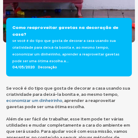
Como reaproveitar gavetas na decoração de
casa?
se você é do tipo que gosta de decorar a casa usando sua
criatividade para deixá-la bonita e, ao mesmo tempo,
economizar um dinheirinho, aprender a reaproveitar gavetas
pode ser uma ótima escolha.a...
04/05/2020
Decoração
Se você é do tipo que gosta de decorar a casa usando sua
criatividade para deixá-la bonita e, ao mesmo tempo,
economizar um dinheirinho
, aprender a reaproveitar
gavetas pode ser uma ótima escolha.
Além de ser fácil de trabalhar, esse item pode ter várias
utilidades e mudar completamente a cara do ambiente em
que será usado. Para ajudar você com essa missão, vamos
apresentar, no conteúdo a seguir, alguns métodos de