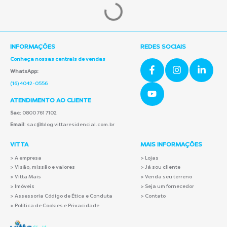
INFORMAÇÕES
REDES SOCIAIS
Conheça nossas centrais de vendas
WhatsApp:
(16) 4042-0556
ATENDIMENTO AO CLIENTE
Sac
: 0800 761 7102
Email
: sac@blog.vittaresidencial.com.br
VITTA
MAIS INFORMAÇÕES
>
A empresa
> Lojas
> Visão, missão e valores
> Já sou cliente
> Vitta Mais
> Venda seu terreno
> Imóveis
> Seja um fornecedor
> Assessoria Código de Ética e Conduta
> Contato
> Política de Cookies e Privacidade