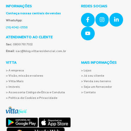
INFORMAÇÕES
REDES SOCIAIS
Conheça nossas centrais de vendas
WhatsApp:
(16) 4042-0556
ATENDIMENTO AO CLIENTE
Sac
: 0800 761 7102
Email
: sac@blog.vittaresidencial.com.br
VITTA
MAIS INFORMAÇÕES
>
A empresa
> Lojas
> Visão, missão e valores
> Já sou cliente
> Vitta Mais
> Venda seu terreno
> Imóveis
> Seja um fornecedor
> Assessoria Código de Ética e Conduta
> Contato
> Política de Cookies e Privacidade