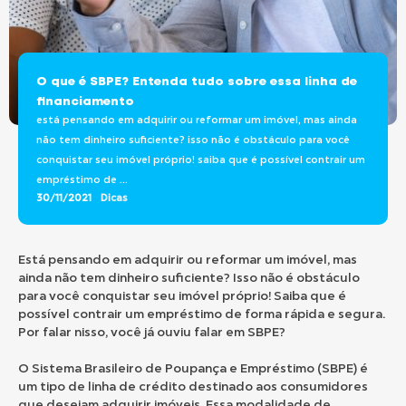
O que é SBPE? Entenda tudo sobre essa linha de
financiamento
está pensando em adquirir ou reformar um imóvel, mas ainda
não tem dinheiro suficiente? isso não é obstáculo para você
conquistar seu imóvel próprio! saiba que é possível contrair um
empréstimo de ...
30/11/2021
Dicas
Está pensando em adquirir ou reformar um imóvel, mas
ainda não tem dinheiro suficiente? Isso não é obstáculo
para você conquistar seu imóvel próprio! Saiba que é
possível contrair um empréstimo de forma rápida e segura.
Por falar nisso, você já ouviu falar em SBPE?
O Sistema Brasileiro de Poupança e Empréstimo (SBPE) é
um tipo de linha de crédito destinado aos consumidores
que desejam adquirir imóveis. Essa modalidade de