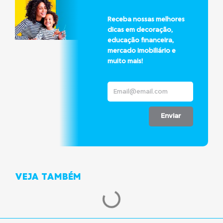
Receba nossas melhores
dicas em decoração,
educação financeira,
mercado imobiliário e
muito mais!
Enviar
VEJA TAMBÉM