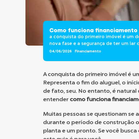
Como funciona financiamento 
a conquista do primeiro imóvel é um d
nova fase e a segurança de ter um lar qu
04/06/2026
Financiamento
A conquista do primeiro imóvel é 
Representa o fim do aluguel, o iníc
de fato, seu. No entanto, é natura
entender
como funciona financia
Muitas pessoas se questionam se a 
durante o período de construção ou
planta e um pronto. Se você busca 