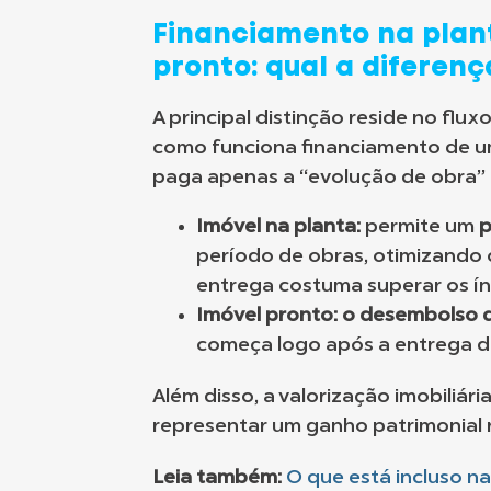
Financiamento na plant
pronto: qual a diferenç
A principal distinção reside no flu
como funciona financiamento de u
paga apenas a “evolução de obra” 
Imóvel na planta:
permite um
p
período de obras, otimizando o
entrega costuma superar os índ
Imóvel pronto:
o desembolso d
começa logo após a entrega d
Além disso, a valorização imobiliá
representar um ganho patrimonial r
Leia também:
O que está incluso n