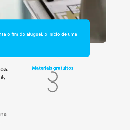
a o fim do aluguel, o início de uma
Materiais gratuitos
soa.
é,
 na
,