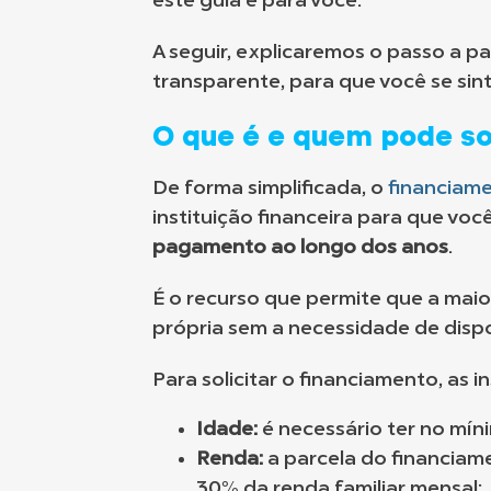
este guia é para você.
A seguir, explicaremos o passo a p
transparente, para que você se si
O que é e quem pode so
De forma simplificada, o
financiame
instituição financeira para que vo
pagamento ao longo dos anos
.
É o recurso que permite que a maior
própria sem a necessidade de dispor
Para solicitar o financiamento, as in
Idade:
é necessário ter no mín
Renda:
a parcela do financiam
30% da renda familiar mensal;