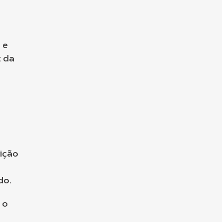
 e
z da
uição
do.
 o