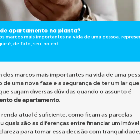
de apartamento na planta?
os marcos mais importantes na vida de uma pessoa. represent
e é, de fato, seu. no ent...
um dos marcos mais importantes na vida de uma pes
io de uma nova fase e a segurança de ter um lar que 
l que surjam diversas dúvidas quando o assunto é
mento de apartamento
.
renda atual é suficiente, como ficam as parcelas
 quais são as diferenças entre financiar um imóvel
clareza para tomar essa decisão com tranquilidade