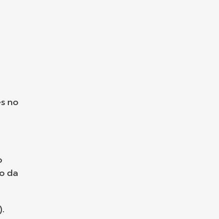
es no
o
o da
.