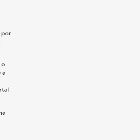
r por
e
 o
e a
otal
uma