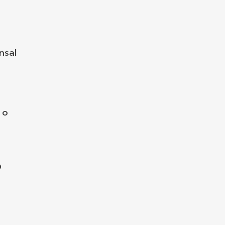
nsal
 o
O